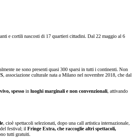
anti e cortili nascosti di 17 quartieri cittadini. Dal 22 maggio al 6
mente ne sono presenti quasi 300 sparsi in tutti i continenti. Non
TS
, associazione culturale nata a Milano nel novembre 2018, che dal
 vivo, spesso
in
luoghi marginali e non convenzionali
, attivando
le
, cioè spettacoli selezionati, dopo una call artistica internazionale,
el festival; il
Fringe Extra, che raccoglie altri spettacoli,
o tutti gratuiti.