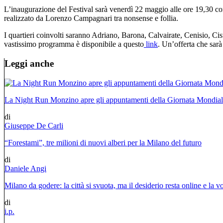
L’inaugurazione del Festival sarà venerdì 22 maggio alle ore 19,30 c
realizzato da Lorenzo Campagnari tra nonsense e follia.
I quartieri coinvolti saranno Adriano, Barona, Calvairate, Cenisio, 
vastissimo programma è disponibile a questo
link
. Un’offerta che sar
Leggi anche
La Night Run Monzino apre gli appuntamenti della Giornata Mondial
di
Giuseppe De Carli
“Forestami”, tre milioni di nuovi alberi per la Milano del futuro
di
Daniele Angi
Milano da godere: la città si svuota, ma il desiderio resta online e la v
di
i.p.