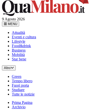
9 Agosto 2026
MENU
Attualità
Eventi e cultura
Lifestyle
Food&drink
Business
Mobilità
Star bene
Altro
Green
Tempo libero
Fuori porta
Studiare
Tutte le notizie
Prima Pagina
Archivio