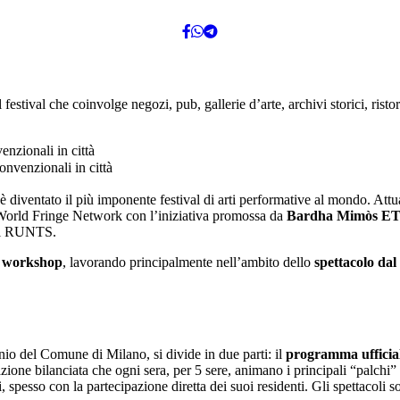
estival che coinvolge negozi, pub, gallerie d’arte, archivi storici, ristor
iventato il più imponente festival di arti performative al mondo. Attual
 World Fringe Network con l’iniziativa promossa da
Bardha Mimòs E
e al RUNTS.
 e workshop
, lavorando principalmente nell’ambito dello
spettacolo dal
nio del Comune di Milano, si divide in due parti: il
programma ufficia
zione bilanciata che ogni sera, per 5 sere, animano i principali “palchi” d
 spesso con la partecipazione diretta dei suoi residenti. Gli spettacoli son