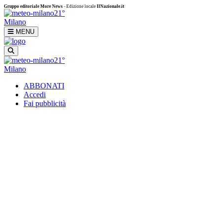
Gruppo editoriale More News
- Edizione locale
IlNazionale.it
21°
Milano
MENU
21°
Milano
ABBONATI
Accedi
Fai pubblicità