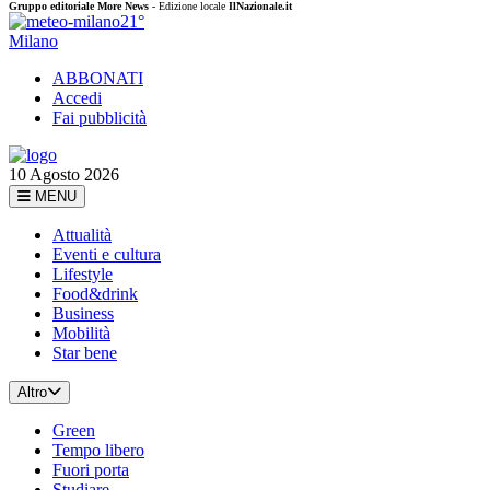
Gruppo editoriale More News
- Edizione locale
IlNazionale.it
21°
Milano
ABBONATI
Accedi
Fai pubblicità
10 Agosto 2026
MENU
Attualità
Eventi e cultura
Lifestyle
Food&drink
Business
Mobilità
Star bene
Altro
Green
Tempo libero
Fuori porta
Studiare