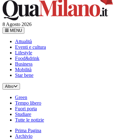
8 Agosto 2026
MENU
Attualità
Eventi e cultura
Lifestyle
Food&drink
Business
Mobilità
Star bene
Altro
Green
Tempo libero
Fuori porta
Studiare
Tutte le notizie
Prima Pagina
Archivio