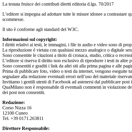
La testata fruisce dei contributi diretti editoria d.lgs. 70/2017
L’editore si impegna ad adottare tutte le misure idonee a contrastare q
scommesse.
Il sito è conforme agli standard del W3C.
Informazioni sul copyright:
I diritti relativi ai testi, le immagini, i file in audio e video sono di pro
La riproduzione è vietata con qualsiasi mezzo analogico o digitale senz
Sono consentite le citazioni a titolo di cronaca, studio, critica o re
L’editore si riserva il diritto non esclusivo di riprodurre i testi in alt
Sono consentiti e graditi i link da altri siti alla prima pagina e alle pag
Prima di pubblicare foto, video o testi da internet, vengono eseguite tutte
segnalare alla redazione eventuali errori nell’uso del materiale riservat
Invitiamo i gentili utenti di Facebook ad astenersi dal pubblicare post in
QuaMilano non è responsabile di eventuali commenti in violazione del di
dei post non consentiti.
Redazione:
Corso Nizza 16
12100 Cuneo
Tel. +39 0171.263811
Direttore Responsabile: