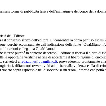
ualsiasi forma di pubblicità lesiva dell’immagine e del corpo della donna
prietà dell’Editore.
a il consenso scritto dell’editore. E’ consentita la copia per uso esclus
censione, purché accompagnate dall’indicazione della fonte “QuaMilano.it
re pubblicazioni collegate a QuaMilano.it
ine interne purché in contesto decoroso; l’editore si riserva il diritto di 
 le opportune verifiche al fine di accertarne il libero regime di circolazion
o, scriveteci a
redazione@quamilano.it
: provvederemo prontamente alla ri
giuriosi, diffamatori ovvero volti ad incitare alla violenza e alla discrim
vieto sopra espresso e nel dissociarvisi sin d’ora, informa che potrà ado