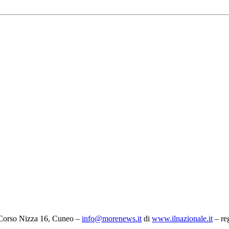
 Corso Nizza 16, Cuneo –
info@morenews.it
di
www.ilnazionale.it
– re