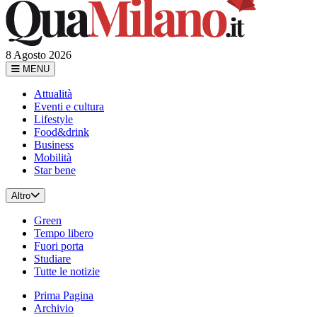
8 Agosto 2026
MENU
Attualità
Eventi e cultura
Lifestyle
Food&drink
Business
Mobilità
Star bene
Altro
Green
Tempo libero
Fuori porta
Studiare
Tutte le notizie
Prima Pagina
Archivio