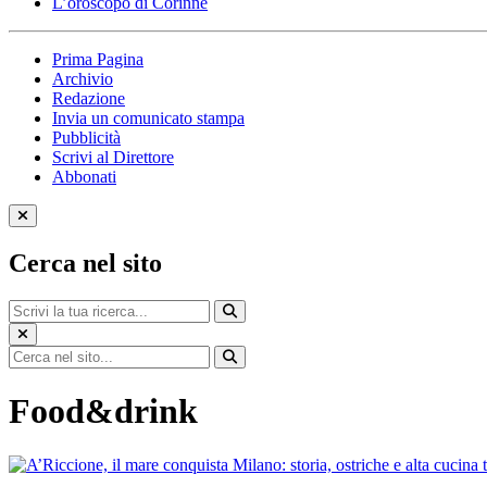
L’oroscopo di Corinne
Prima Pagina
Archivio
Redazione
Invia un comunicato stampa
Pubblicità
Scrivi al Direttore
Abbonati
Cerca nel sito
Food&drink