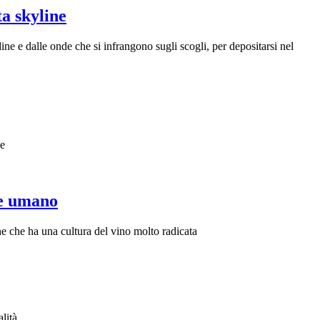
ta skyline
ine e dalle onde che si infrangono sugli scogli, per depositarsi nel
se
re umano
one che ha una cultura del vino molto radicata
alità