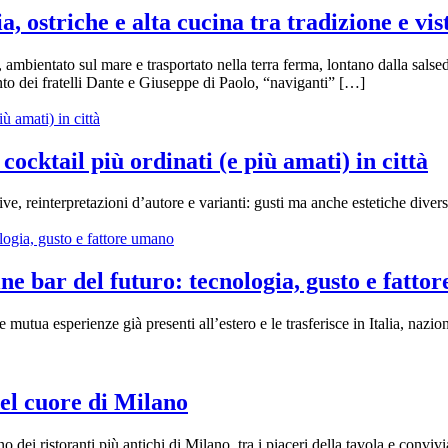
, ostriche e alta cucina tra tradizione e vis
ambientato sul mare e trasportato nella terra ferma, lontano dalla salsed
nto dei fratelli Dante e Giuseppe di Paolo, “naviganti” […]
 cocktail più ordinati (e più amati) in città
tive, reinterpretazioni d’autore e varianti: gusti ma anche estetiche diver
ne bar del futuro: tecnologia, gusto e fatto
mutua esperienze già presenti all’estero e le trasferisce in Italia, nazi
nel cuore di Milano
o dei ristoranti più antichi di Milano, tra i piaceri della tavola e convivi