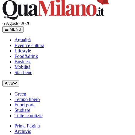
6 Agosto 2026
MENU
Attualità
Eventi e cultura
Lifestyle
Food&drink
Business
Mobilità
Star bene
Altro
Green
Tempo libero
Fuori porta
Studiare
Tutte le notizie
Prima Pagina
Archivio