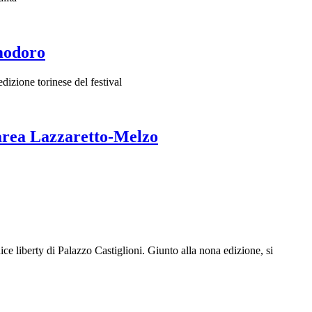
omodoro
dizione torinese del festival
’area Lazzaretto-Melzo
e liberty di Palazzo Castiglioni. Giunto alla nona edizione, si