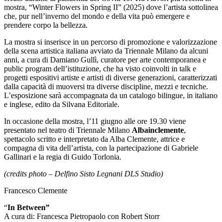
mostra, “Winter Flowers in Spring II” (2025) dove l’artista sottolinea
che, pur nell’inverno del mondo e della vita può emergere e
prendere corpo la bellezza.
La mostra si inserisce in un percorso di promozione e valorizzazione
della scena artistica italiana avviato da Triennale Milano da alcuni
anni, a cura di Damiano Gullì, curatore per arte contemporanea e
public program dell’istituzione, che ha visto coinvolti in talk e
progetti espositivi artiste e artisti di diverse generazioni, caratterizzati
dalla capacità di muoversi tra diverse discipline, mezzi e tecniche.
L’esposizione sarà accompagnata da un catalogo bilingue, in italiano
e inglese, edito da Silvana Editoriale.
In occasione della mostra, l’11 giugno alle ore 19.30 viene
presentato nel teatro di Triennale Milano
Albainclemente
,
spettacolo scritto e interpretato da Alba Clemente, attrice e
compagna di vita dell’artista, con la partecipazione di Gabriele
Gallinari e la regia di Guido Torlonia.
(credits photo – Delfino Sisto Legnani DLS Studio)
Francesco Clemente
“
In
Between”
A cura di: Francesca Pietropaolo con Robert Storr