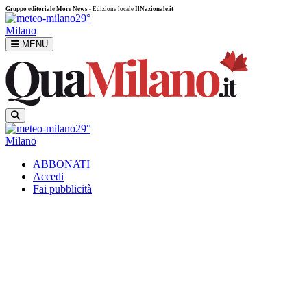
Gruppo editoriale More News
- Edizione locale
IlNazionale.it
29°
Milano
MENU
29°
Milano
ABBONATI
Accedi
Fai pubblicità