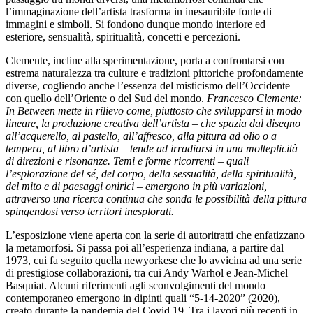
l’immaginazione dell’artista trasforma in inesauribile fonte di
immagini e simboli. Si fondono dunque mondo interiore ed
esteriore, sensualità, spiritualità, concetti e percezioni.
Clemente, incline alla sperimentazione, porta a confrontarsi con
estrema naturalezza tra culture e tradizioni pittoriche profondamente
diverse, cogliendo anche l’essenza del misticismo dell’Occidente
con quello dell’Oriente o del Sud del mondo.
Francesco Clemente:
In Between mette in rilievo come, piuttosto che svilupparsi in modo
lineare, la produzione creativa dell’artista – che spazia dal disegno
all’acquerello, al pastello, all’affresco, alla pittura ad olio o a
tempera, al libro d’artista – tende ad irradiarsi in una molteplicità
di direzioni e risonanze. Temi e forme ricorrenti – quali
l’esplorazione del sé, del corpo, della sessualità, della spiritualità,
del mito e di paesaggi onirici – emergono in più variazioni,
attraverso una ricerca continua che sonda le possibilità della pittura
spingendosi verso territori inesplorati.
L’esposizione viene aperta con la serie di autoritratti che enfatizzano
la metamorfosi. Si passa poi all’esperienza indiana, a partire dal
1973, cui fa seguito quella newyorkese che lo avvicina ad una serie
di prestigiose collaborazioni, tra cui Andy Warhol e Jean-Michel
Basquiat. Alcuni riferimenti agli sconvolgimenti del mondo
contemporaneo emergono in dipinti quali “5-14-2020” (2020),
creato durante la pandemia del Covid 19. Tra i lavori più recenti in