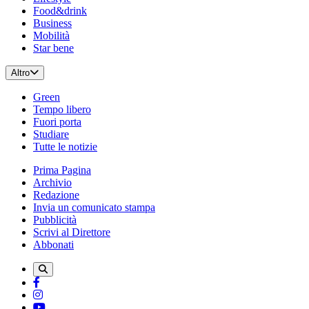
Food&drink
Business
Mobilità
Star bene
Altro
Green
Tempo libero
Fuori porta
Studiare
Tutte le notizie
Prima Pagina
Archivio
Redazione
Invia un comunicato stampa
Pubblicità
Scrivi al Direttore
Abbonati